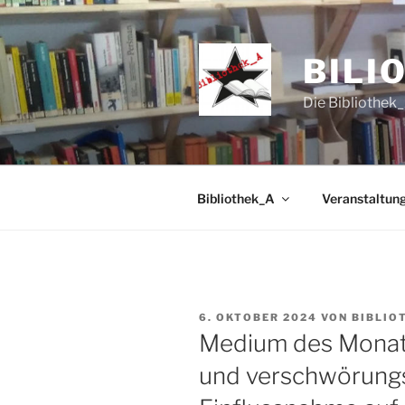
Zum
Inhalt
springen
BILI
Die Bibliothek_
Bibliothek_A
Veranstaltun
VERÖFFENTLICHT
6. OKTOBER 2024
VON
BIBLIO
AM
Medium des Monats
und verschwörungs