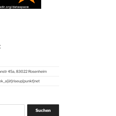
:
Innstr 45a, 83022 Rosenheim
hek_a[ät]riseup[punkt]net
Suchen