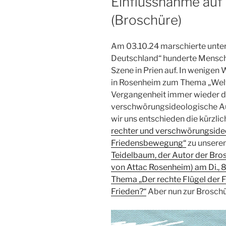
Einflussnahme auf
(Broschüre)
Am 03.10.24 marschierte unte
Deutschland“ hunderte Mensch
Szene in Prien auf. In wenigen 
in Rosenheim zum Thema „Weltfr
Vergangenheit immer wieder d
verschwörungsideologische Au
wir uns entschieden die kürzli
rechter und verschwörungsideo
Friedensbewegung“
zu unsere
Teidelbaum, der Autor der Bros
von Attac Rosenheim) am Di., 8
Thema „Der rechte Flügel der 
Frieden?“
Aber nun zur Broschü