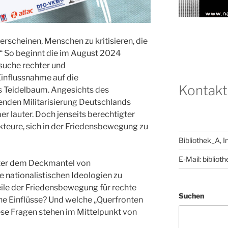
rscheinen, Menschen zu kritisieren, die
.“ So beginnt die im August 2024
suche rechter und
influssnahme auf die
Kontakt
 Teidelbaum. Angesichts des
nden Militarisierung Deutschlands
 lauter. Doch jenseits berechtigter
kteure, sich in der Friedensbewegung zu
Bibliothek_A, 
E-Mail: bibliot
ter dem Deckmantel von
 nationalistischen Ideologien zu
Teile der Friedensbewegung für rechte
Suchen
e Einflüsse? Und welche „Querfronten
iese Fragen stehen im Mittelpunkt von