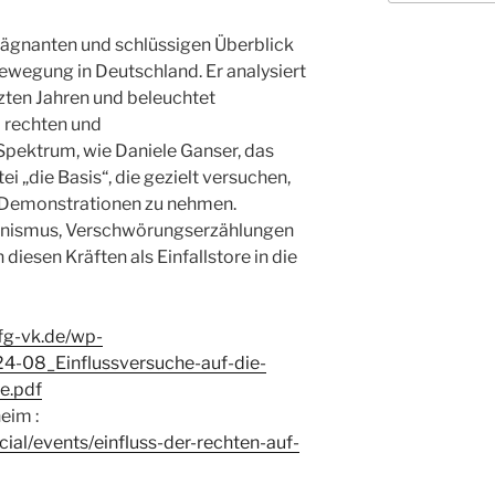
prägnanten und schlüssigen Überblick
ewegung in Deutschland. Er analysiert
zten Jahren und beleuchtet
 rechten und
pektrum, wie Daniele Ganser, das
 „die Basis“, die gezielt versuchen,
he Demonstrationen zu nehmen.
anismus, Verschwörungserzählungen
diesen Kräften als Einfallstore in die
dfg-vk.de/wp-
4-08_Einflussversuche-auf-die-
e.pdf
eim :
cial/events/einfluss-der-rechten-auf-