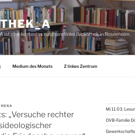
OTHEK_A
A ist eine kostenlos nutzbare linke Bibliothek in Rosenheim.
g
Medium des Monats
Z linkes Zentrum
THEKA
Mi 11.03. Lesu
: „Versuche rechter
OVB-Familie Dö
ideologischer
Gewerkschafte