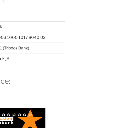
BK
003 1000 1017 8040 02
 (Triodos Bank)
hek_A
ce: