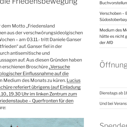
 die Friedensbewegung“
Buchvorstellun
Verschoben – B
Südostoberbay
r dem Motto „Friedensland
Medium des Mo
en aus der verschwörungsideolgischen
hätte es nicht
Wochen – am 03.11.- tritt Daniele Ganser
der AfD
ieden“ auf. Ganser fiel in der
urch antisemitische und
ssagen auf. Aus diesen Gründen haben
Öffnung
ch erschienen Broschüre
„Versuche
logischer Einflussnahme auf die
m Medium des Monats zu küren.
Lucius
chüre referiert übrigens (auf Einladung
Dienstags ab 1
.10., 19.30 Uhr im linken Zentrum zum
Friedenstaube – Querfronten für den
Und bei Verans
re:
Spende