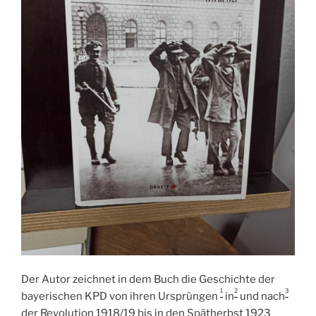
Der Autor zeichnet in dem Buch die Geschichte der
1
2
3
bayerischen KPD von ihren Ursprüngen
in
und nach
der Revolution 1918/19 bis in den Spätherbst 1923