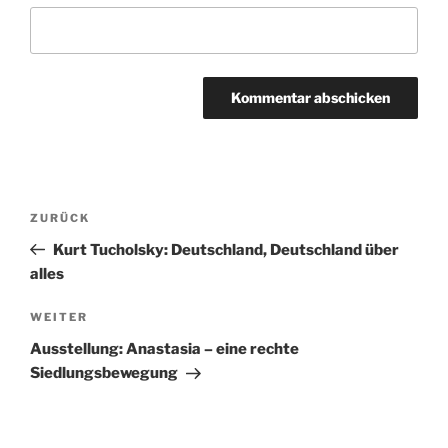
Beitragsnavigation
Vorheriger
ZURÜCK
Beitrag
Kurt Tucholsky: Deutschland, Deutschland über
alles
Nächster
WEITER
Beitrag
Ausstellung: Anastasia – eine rechte
Siedlungsbewegung