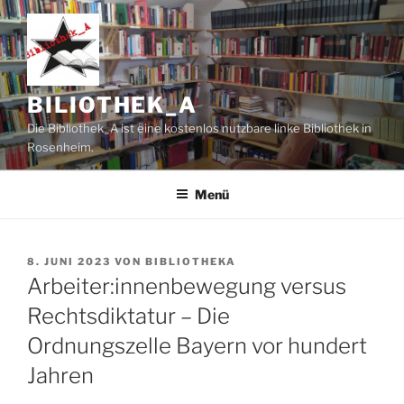
Zum
Inhalt
springen
BILIOTHEK_A
Die Bibliothek_A ist eine kostenlos nutzbare linke Bibliothek in
Rosenheim.
Menü
VERÖFFENTLICHT
8. JUNI 2023
VON
BIBLIOTHEKA
AM
Arbeiter:innenbewegung versus
Rechtsdiktatur – Die
Ordnungszelle Bayern vor hundert
Jahren