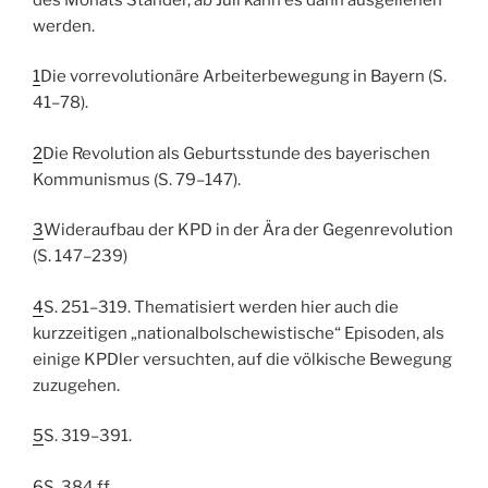
werden.
1
Die vorrevolutionäre Arbeiterbewegung in Bayern (S.
41–78).
2
Die Revolution als Geburtsstunde des bayerischen
Kommunismus (S. 79–147).
3
Wideraufbau der KPD in der Ära der Gegenrevolution
(S. 147–239)
4
S. 251–319. Thematisiert werden hier auch die
kurzzeitigen „nationalbolschewistische“ Episoden, als
einige KPDler versuchten, auf die völkische Bewegung
zuzugehen.
5
S. 319–391.
6
S. 384 ff.